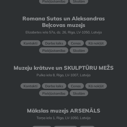
Piekļūstamība
Skolām
Romana Sutas un Aleksandras
Beļcovas muzejs
Elizabetes iela 57a, dz. 26, Rīga, LV-1050, Latvija
Kontakti
Darba laiks
Cenas
Kā nokļūt
Piekļūstamība
Skolām
Muzeju krātuve un SKULPTŪRU MEŽS
Pulka iela 8, Rīga, LV-1007, Latvija
Kontakti
Darba laiks
Cenas
Kā nokļūt
Piekļūstamība
Skolām
Mākslas muzejs ARSENĀLS
Torņa iela 1, Rīga, LV-1050, Latvija