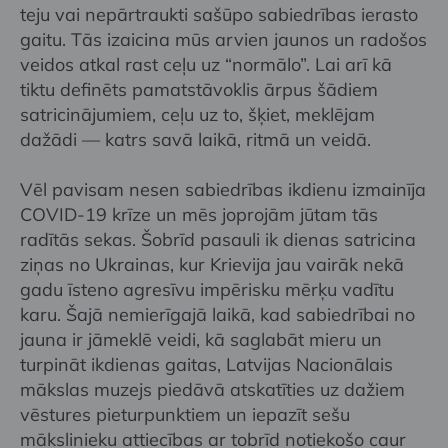
teju vai nepārtraukti sašūpo sabiedrības ierasto
gaitu. Tās izaicina mūs arvien jaunos un radošos
veidos atkal rast ceļu uz “normālo”. Lai arī kā
tiktu definēts pamatstāvoklis ārpus šādiem
satricinājumiem, ceļu uz to, šķiet, meklējam
dažādi — katrs savā laikā, ritmā un veidā.
Vēl pavisam nesen sabiedrības ikdienu izmainīja
COVID-19 krīze un mēs joprojām jūtam tās
radītās sekas. Šobrīd pasauli ik dienas satricina
ziņas no Ukrainas, kur Krievija jau vairāk nekā
gadu īsteno agresīvu impērisku mērķu vadītu
karu. Šajā nemierīgajā laikā, kad sabiedrībai no
jauna ir jāmeklē veidi, kā saglabāt mieru un
turpināt ikdienas gaitas, Latvijas Nacionālais
mākslas muzejs piedāvā atskatīties uz dažiem
vēstures pieturpunktiem un iepazīt sešu
mākslinieku attiecības ar tobrīd notiekošo caur