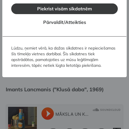
Auseklis Baušķenieks ("Pašportrets aiz stikla",
Piekrist visām sīkdatnēm
1986)
Pārvaldīt/Atteikties
Lūdzu, ņemiet vērā, ka dažas sīkdatnes ir nepieciešamas
šīs tīmekļa vietnes darbībai. Šīs sīkdatnes tiek
apstrādātas, pamatojoties uz mūsu leģitīmajām
interesēm, tāpēc netiek lūgta lietotāja piekrišana.
Imants Lancmanis ("Klusā daba", 1969)