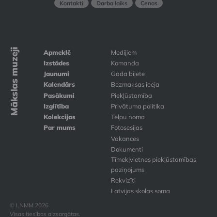
Kontakti
Darba laiks
Cenas
Mākslas muzeji
Apmeklē
Medijiem
Izstādes
Komanda
Jaunumi
Gada biļete
Kalendārs
Bezmaksas ieeja
Pasākumi
Piekļūstamība
Izglītība
Privātuma politika
Kolekcijas
Telpu noma
Par mums
Fotosesijas
Vakances
Dokumenti
Tīmekļvietnes piekļūstamības
paziņojums
Rekvizīti
Latvijas skolas soma
© LNMM 2026.
Visas tiesības aizsargātas.