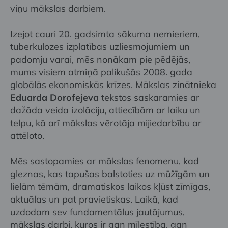
viņu mākslas darbiem.
Izejot cauri 20. gadsimta sākuma nemieriem,
tuberkulozes izplatības uzliesmojumiem un
padomju varai, mēs nonākam pie pēdējās,
mums visiem atmiņā palikušās 2008. gada
globālās ekonomiskās krīzes. Mākslas zinātnieka
Eduarda Dorofejeva
tekstos saskaramies ar
dažāda veida izolāciju, attiecībām ar laiku un
telpu, kā arī mākslas vērotāja mijiedarbību ar
attēloto.
Mēs sastopamies ar mākslas fenomenu, kad
gleznas, kas tapušas balstoties uz mūžīgām un
lielām tēmām, dramatiskos laikos kļūst zīmīgas,
aktuālas un pat pravietiskas. Laikā, kad
uzdodam sev fundamentālus jautājumus,
mākslas darbi, kuros ir gan mīlestība, gan