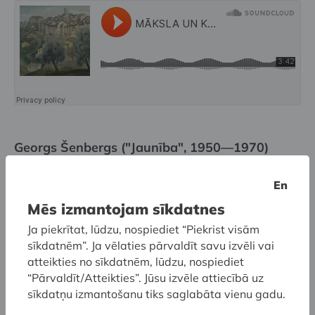
Georgs Šenbergs ("Jaunība", 1950—1970)
En
Mēs izmantojam sīkdatnes
Ja piekrītat, lūdzu, nospiediet “Piekrist visām
sīkdatnēm”. Ja vēlaties pārvaldīt savu izvēli vai
atteikties no sīkdatnēm, lūdzu, nospiediet
“Pārvaldīt/Atteikties”. Jūsu izvēle attiecībā uz
sīkdatņu izmantošanu tiks saglabāta vienu gadu.