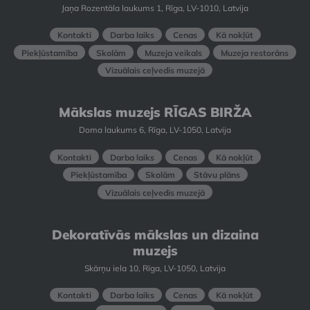
Jaņa Rozentāla laukums 1, Rīga, LV-1010, Latvija
Kontakti
Darba laiks
Cenas
Kā nokļūt
Piekļūstamība
Skolām
Muzeja veikals
Muzeja restorāns
Vizuālais ceļvedis muzejā
Mākslas muzejs RĪGAS BIRŽA
Doma laukums 6, Rīga, LV-1050, Latvija
Kontakti
Darba laiks
Cenas
Kā nokļūt
Piekļūstamība
Skolām
Stāvu plāns
Vizuālais ceļvedis muzejā
Dekoratīvās mākslas un dizaina
muzejs
Skārņu iela 10, Rīga, LV-1050, Latvija
Kontakti
Darba laiks
Cenas
Kā nokļūt