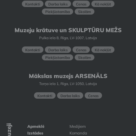
Kontakti
Darba laiks
Cenas
Kā nokļūt
Piekļūstamība
Skolām
Muzeju krātuve un SKULPTŪRU MEŽS
Pulka iela 8, Rīga, LV-1007, Latvija
Kontakti
Darba laiks
Cenas
Kā nokļūt
Piekļūstamība
Skolām
Mākslas muzejs ARSENĀLS
Torņa iela 1, Rīga, LV-1050, Latvija
Kontakti
Darba laiks
Cenas
Apmeklē
Medijiem
Izstādes
Komanda