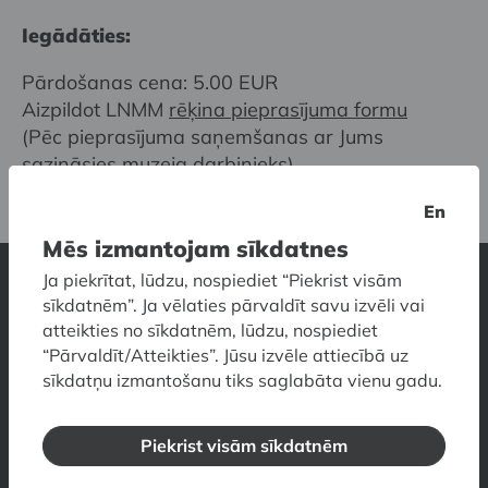
Iegādāties:
Pārdošanas cena: 5.00 EUR
Aizpildot LNMM
rēķina pieprasījuma formu
(Pēc pieprasījuma saņemšanas ar Jums
sazināsies muzeja darbinieks)
En
Mēs izmantojam sīkdatnes
Ja piekrītat, lūdzu, nospiediet “Piekrist visām
sīkdatnēm”. Ja vēlaties pārvaldīt savu izvēli vai
Latvijas Nacionālais mākslas muzejs
atteikties no sīkdatnēm, lūdzu, nospiediet
Jaņa Rozentāla laukums 1, Rīga, LV-1010, Latvija
“Pārvaldīt/Atteikties”. Jūsu izvēle attiecībā uz
sīkdatņu izmantošanu tiks saglabāta vienu gadu.
Kontakti
Darba laiks
Cenas
Kā nokļūt
Piekļūstamība
Skolām
Muzeja veikals
Muzeja restorāns
Piekrist visām sīkdatnēm
Vizuālais ceļvedis muzejā