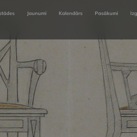
stādes
Jaunumi
Kalendārs
Pasākumi
Izg