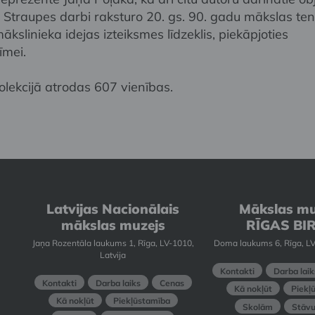
 Straupes darbi raksturo 20. gs. 90. gadu mākslas ten
ākslinieka idejas izteiksmes līdzeklis, piekāpjoties
īmei.
olekcijā atrodas 607 vienības.
Latvijas Nacionālais
Mākslas mu
mākslas muzejs
RĪGAS BI
Jaņa Rozentāla laukums 1, Rīga, LV-1010,
Doma laukums 6, Rīga, LV
Latvija
Kontakti
Darba laik
Kontakti
Darba laiks
Cenas
Kā nokļūt
Piekļ
Kā nokļūt
Piekļūstamība
Skolām
Stāvu