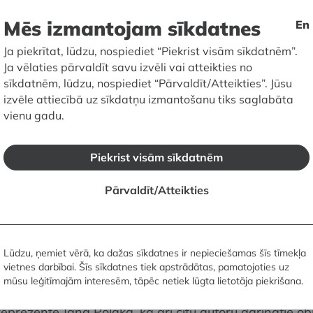
Mēs izmantojam sīkdatnes
En
ākslas kolekcijā ietilpst mēbeles, sienas, un grīdas
Ja piekrītat, lūdzu, nospiediet “Piekrist visām sīkdatnēm”.
ionāli trauki, kastītes, svečturi, koka sīkplastika, 
Ja vēlaties pārvaldīt savu izvēli vai atteikties no
ceptuālie darbi.
sīkdatnēm, lūdzu, nospiediet “Pārvaldīt/Atteikties”. Jūsu
izvēle attiecībā uz sīkdatņu izmantošanu tiks saglabāta
vienu gadu.
o koka mākslas attīstību Latvijā, sākot no 20. gs. 20.
m. Kolekcijā atrodami dažādu laiku mākslinieku darbi.
arinātas pēc Anša Cīruļa, Jūlija Madernieka, Arvīda
Piekrist visām sīkdatnēm
Bīnes kompozīciju metiem un saistāmas ar 20. gs. 20.
m latviskā stila meklējumiem interjeru ansambļos. Tā
Pārvaldīt/Atteikties
 20. gs. 30. gadu populārās meistares Otīlijas Kažas 
umi – vāceles, dekoratīvie šķīvji, un kārbiņas.
Lūdzu, ņemiet vērā, ka dažas sīkdatnes ir nepieciešamas šīs tīmekļa
aksturīgās iezīmes atspoguļo kokamatniecības meist
vietnes darbībai. Šīs sīkdatnes tiek apstrādātas, pamatojoties uz
 un viņa domubiedru darbi. 20. gadsimta 60. gados p
mūsu leģitīmajām interesēm, tāpēc netiek lūgta lietotāja piekrišana.
ijā pārstāv koka skulptūriņas, bet 70.–80. gados popul
reprezentē Jāņa Poļaka, kā arī citu autoru darinātie obj