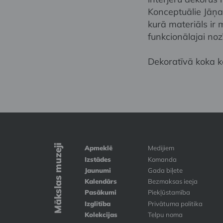
Konceptuālie Jāņa
kurā materiāls ir m
funkcionālajai noz
Dekoratīvā koka k
Mākslas muzeji
Apmeklē
Medijiem
Izstādes
Komanda
Jaunumi
Gada biļete
Kalendārs
Bezmaksas ieeja
Pasākumi
Piekļūstamība
Izglītība
Privātuma politika
Kolekcijas
Telpu noma