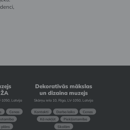
denci,
zejs
Dekoratīvās mākslas
RŽA
un dizaina muzejs
-1050, Latvija
Skārņu iela 10, Rīga, LV-1050, Latvija
s
Cenas
Kontakti
Darba laiks
Cenas
ūstamība
Kā nokļūt
Piekļūstamība
 plāns
Skolām