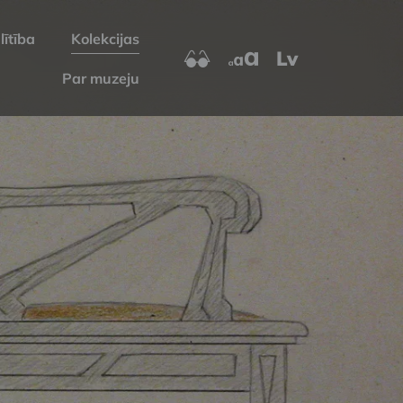
lītība
Kolekcijas
Lv
Par muzeju