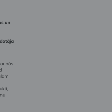
as un
idotāja
 šaubās
d
ālam,
i
kti,
smu