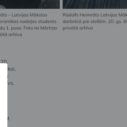
āts – Latvijas Mākslas
Rūdolfs Heimrāts Latvijas Mā
eramikas nodaļas students.
darbnīcā pie stellēm. 20. gs. 
adu 1. puse. Foto no Mārtiņa
privātā arhīva
ātā arhīva
 20.
amikai,
arēs
arhīvs.
n
i, M.