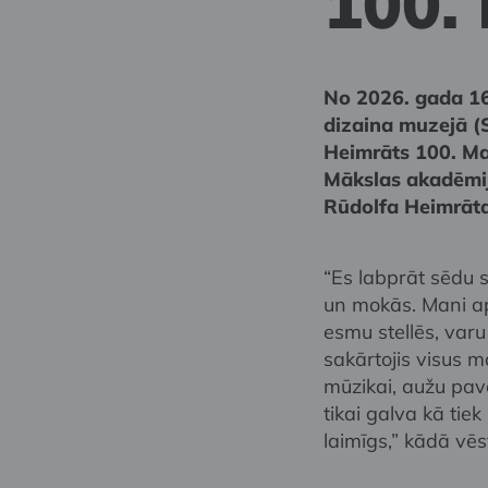
100.
No 2026. gada 16
dizaina muzejā (
Heimrāts 100. Man
Mākslas akadēmija
Rūdolfa Heimrāta
“Es labprāt sēdu s
un mokās. Mani aps
esmu stellēs, varu
sakārtojis visus m
mūzikai, aužu pav
tikai galva kā tie
laimīgs,” kādā vēs