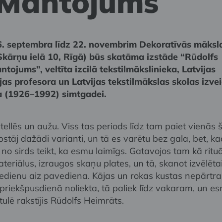
 Mantojums
. septembra līdz 22. novembrim Dekoratīvās māksl
Skārņu ielā 10, Rīgā) būs skatāma izstāde “Rūdolfs
tojums”, veltīta izcilā tekstilmākslinieka, Latvijas
s profesora un Latvijas tekstilmākslas skolas izve
 (1926–1992) simtgadei.
tellēs un aužu. Viss tas periods līdz tam paiet vienās
tāj dažādi varianti, un tā es varētu bez gala, bet, ka
 no sirds teikt, ka esmu laimīgs. Gatavojos tam kā ritu
ateriālus, izraugos skaņu plates, un tā, skanot izvēlēta
edienu aiz pavediena. Kājas un rokas kustas nepārtrau
k priekšpusdienā noliekta, tā paliek līdz vakaram, un e
tulē rakstījis Rūdolfs Heimrāts.