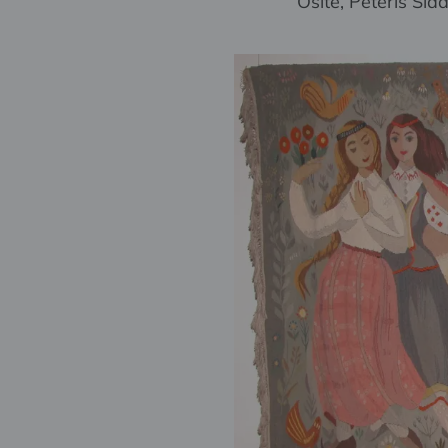
Osīte, Pēteris Sida