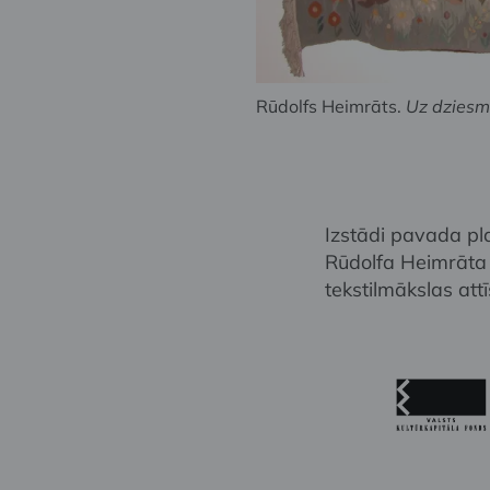
Rūdolfs Heimrāts.
Uz dziesm
Izstādi pavada pl
Rūdolfa Heimrāta p
tekstilmākslas attī