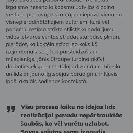
izgaismo neseno laikposmu Latvijas dizaina
vēsturē, piedāvājot skatītājiem iepazīt vienu no
visnepieradinātākajiem autoriem, kurš vēl
padomju režīma strikto stilistisko nodalījumu
vides ietvaros centās strādāt starpdisciplināri,
pierādot, ka koktēlniecība jeb koks kā
izejmateriāls spēj būt pārsteidzošs un
mūsdienīgs. Jānis Straupe turpina aktīvi
darboties eksperimentālajā dizainā un mākslā
un līdz ar jauno ilgtspējas paradigmu ir kļuvis
īpaši aktuāls šodienas kontekstā.
Visu procesa laiku no idejas līdz
realizācijai pavadu nepārtrauktās
šaubās, ko vēl varētu uzlabot.
Savas sajūtas esmu izpaudis