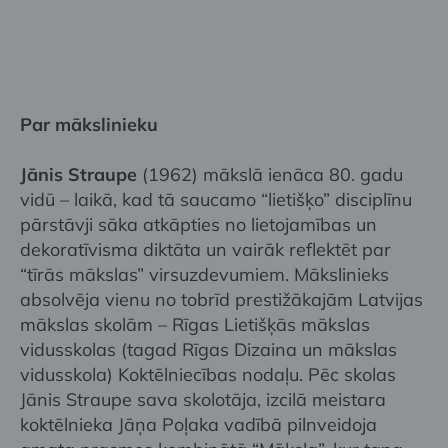
Par mākslinieku
Jānis Straupe
(1962) mākslā ienāca 80. gadu
vidū – laikā, kad tā saucamo “lietišķo” disciplīnu
pārstāvji sāka atkāpties no lietojamības un
dekoratīvisma diktāta un vairāk reflektēt par
“tīrās mākslas” virsuzdevumiem. Mākslinieks
absolvēja vienu no tobrīd prestižākajām Latvijas
mākslas skolām – Rīgas Lietišķās mākslas
vidusskolas (tagad Rīgas Dizaina un mākslas
vidusskola) Koktēlniecības nodaļu. Pēc skolas
Jānis Straupe sava skolotāja, izcilā meistara
koktēlnieka Jāņa Poļaka vadībā pilnveidoja