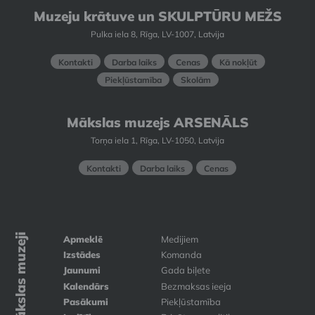
Muzeju krātuve un SKULPTŪRU MEŽS
Pulka iela 8, Rīga, LV-1007, Latvija
Kontakti
Darba laiks
Cenas
Kā nokļūt
Piekļūstamība
Skolām
Mākslas muzejs ARSENĀLS
Torņa iela 1, Rīga, LV-1050, Latvija
Kontakti
Darba laiks
Cenas
Mākslas muzeji
Apmeklē
Medijiem
Izstādes
Komanda
Jaunumi
Gada biļete
Kalendārs
Bezmaksas ieeja
Pasākumi
Piekļūstamība