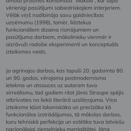
amata prasmes kombinātā “Māksla”, kur tapa
vērienīgi pasūtījumi sabiedriskajiem interjeriem.
Vēlāk viņš nodibināja savu galdniecības
uzņēmumu (1998), tomēr, līdztekus
funkcionāliem dizaina risinājumiem un
pasūtījuma darbiem, mākslinieku vienmēr ir
aizrāvuši radošie eksperimenti un konceptuāls
izteiksmes veids.
Ja agrīnajos darbos, kas tapuši 20. gadsimta 80.
un 90. gados, vērojama postmodernisma
ietekme un atsauces uz autoram tuvo
sirreālismu, tad gadiem ritot Jānis Straupe spējis
atbrīvoties no liekā literārā uzslāņojuma. Viņa
izteiksme kļūst lakoniskāka un precīzāka kā
funkcionālos izstrādājumos, tā mākslas darbos,
kuru tehniskā perfekcija un estētika tuva latviešu
nacionālajai ziemeļnieku mentalitātei. Jāņa