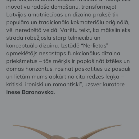
inovatīvu radošo domāšanu, transformējot
Latvijas amatniecības un dizaina praksē tik
populāro un tradicionālo kokmateriālu oriģinālā,
vēl neredzētā veidā. Varētu teikt, ka mākslinieks
strādā robežjoslā starp tēlniecību un
konceptuālo dizainu. Izstādē “Ne-lietas”
apmeklētājs nesastaps funkcionālus dizaina
priekšmetus – tās mērķis ir paplašināt iztēles un
domas horizontus, rosināt paskatīties uz pasauli
un lietām mums apkārt no cita redzes leņķa –
kritiski, ironiski un romantiski”, uzsver kuratore
Inese Baranovska
.