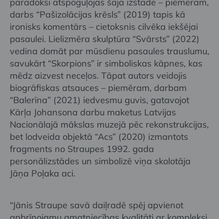
paradoksi atspoguļojas šajā izstādē – piemēram,
darbs “Pašizolācijas krēsls” (2019) tapis kā
ironisks komentārs – cietoksnis cilvēka iekšējai
pasaulei. Lielizmēra skulptūra “Svārsts” (2022)
vedina domāt par mūsdienu pasaules trauslumu,
savukārt “Skorpions” ir simboliskas kāpnes, kas
mēdz aizvest neceļos. Tāpat autors veidojis
biogrāfiskas atsauces – piemēram, darbam
“Balerīna” (2021) iedvesmu guvis, gatavojot
Kārļa Johansona darbu maketus Latvijas
Nacionālajā mākslas muzejā pēc rekonstrukcijas,
bet lodveida objektā “Acs” (2020) izmantots
fragments no Straupes 1992. gada
personālizstādes un simbolizē viņa skolotāja
Jāņa Poļaka aci.
“Jānis Straupe savā daiļradē spēj apvienot
apbrīnojamu amatniecības kvalitāti ar kompleksi