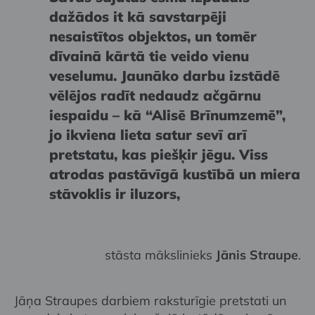
dažādos it kā savstarpēji
nesaistītos objektos, un tomēr
dīvainā kārtā tie veido vienu
veselumu. Jaunāko darbu izstādē
vēlējos radīt nedaudz ačgārnu
iespaidu – kā “Alisē Brīnumzemē”,
jo ikviena lieta satur sevī arī
pretstatu, kas piešķir jēgu. Viss
atrodas pastāvīgā kustībā un miera
stāvoklis ir iluzors,
stāsta mākslinieks
Jānis Straupe
.
Jāņa Straupes darbiem raksturīgie pretstati un