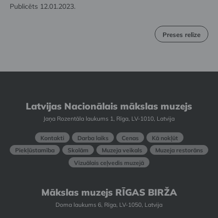
Publicēts 12.01.2023.
Preses relīze
Latvijas Nacionālais mākslas muzejs
Jaņa Rozentāla laukums 1, Rīga, LV-1010, Latvija
Kontakti
Darba laiks
Cenas
Kā nokļūt
Piekļūstamība
Skolām
Muzeja veikals
Muzeja restorāns
Vizuālais ceļvedis muzejā
Mākslas muzejs RĪGAS BIRŽA
Doma laukums 6, Rīga, LV-1050, Latvija