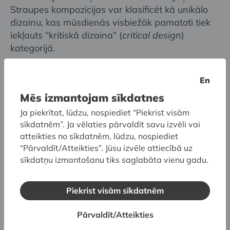
Straupes kompozīcijas var klasificēt kā unikālo
dizainu, kas mūsdienās visbiežāk pamatoti tiek
iekļauts “kritiskā dizaina” (
critical design
)
kategorijā.
En
Jānis Straupe Dekoratīvās mākslas un dizaina
muzejā (DMDM) jau ir organizējis iespaidīgas
Mēs izmantojam sīkdatnes
personālizstādes (“Jānis Straupe. Koks” (1992),
Ja piekrītat, lūdzu, nospiediet “Piekrist visām
“Insekti” (2004), “Mezozojs” (2008),
sīkdatnēm”. Ja vēlaties pārvaldīt savu izvēli vai
“Funkcionālais neprāts” (2013)), kā arī piedalījies
atteikties no sīkdatnēm, lūdzu, nospiediet
vairākās nozīmīgās tematiskajās koktēlnieku
“Pārvaldīt/Atteikties”. Jūsu izvēle attiecībā uz
grupu izstādēs (“Durvis”, “Gulta”, “Skapis”,
sīkdatņu izmantošanu tiks saglabāta vienu gadu.
“Galds”). Autora darbi atrodas DMDM kolekcijā
un ir apskatāmi jaunajā pastāvīgajā ekspozīcijā
Piekrist visām sīkdatnēm
“Dizaina process”. 2019. gadā starptautiskā
mākslas fonda “
Michelangelo Foundation
”
Pārvaldīt/Atteikties
eksperti iekļāva Jāni Straupi projektā “
Homo