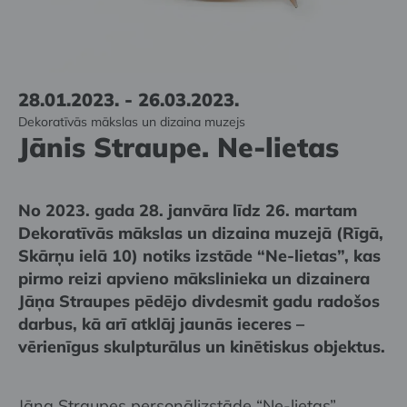
28.01.2023. - 26.03.2023.
Dekoratīvās mākslas un dizaina muzejs
Jānis Straupe. Ne-lietas
No 2023. gada 28. janvāra līdz 26. martam
Dekoratīvās mākslas un dizaina muzejā (Rīgā,
Skārņu ielā 10) notiks izstāde “Ne-lietas”, kas
pirmo reizi apvieno mākslinieka un dizainera
Jāņa Straupes pēdējo divdesmit gadu radošos
darbus, kā arī atklāj jaunās ieceres –
vērienīgus skulpturālus un kinētiskus objektus.
Jāņa Straupes personālizstāde “Ne-lietas”