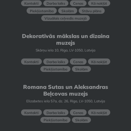
Kontakti
Darba laiks
Cenas
Kā nokļūt
Piekļūstamība
Skolām
Stāvu plāns
Vizuālais ceļvedis muzejā
Dekoratīvās mākslas un dizaina
muzejs
Skārņu iela 10, Rīga, LV-1050, Latvija
Kontakti
Darba laiks
Cenas
Kā nokļūt
Piekļūstamība
Skolām
Romana Sutas un Aleksandras
Beļcovas muzejs
Elizabetes iela 57a, dz. 26, Rīga, LV-1050, Latvija
Kontakti
Darba laiks
Cenas
Kā nokļūt
Piekļūstamība
Skolām