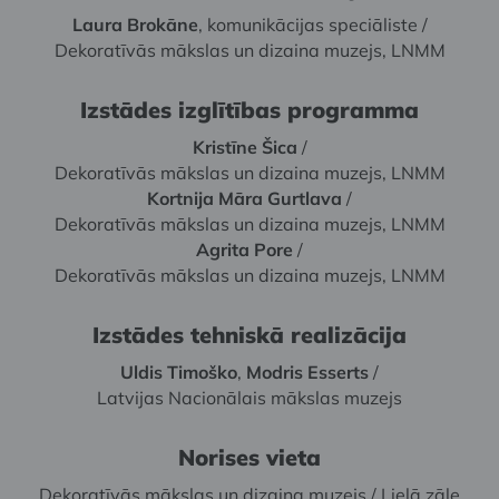
Laura Brokāne
, komunikācijas speciāliste /
Dekoratīvās mākslas un dizaina muzejs, LNMM
Izstādes izglītības programma
Kristīne Šica
/
Dekoratīvās mākslas un dizaina muzejs, LNMM
Kortnija Māra Gurtlava
/
Dekoratīvās mākslas un dizaina muzejs, LNMM
Agrita Pore
/
Dekoratīvās mākslas un dizaina muzejs, LNMM
Izstādes tehniskā realizācija
Uldis Timoško
,
Modris Esserts
/
Latvijas Nacionālais mākslas muzejs
Norises vieta
Dekoratīvās mākslas un dizaina muzejs / Lielā zāle