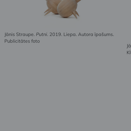
Jānis Straupe.
Putni
. 2019. Liepa. Autora īpašums.
Publicitātes foto
Jā
Kl