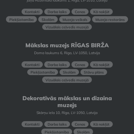
Jaņa Rozentāla laukums 1, Rīga, LV-1010, Latvija
Kontakti
Darba laiks
Cenas
Kā nokļūt
Piekļūstamība
Skolām
Muzeja veikals
Muzeja restorāns
Vizuālais ceļvedis muzejā
Mākslas muzejs RĪGAS BIRŽA
Doma laukums 6, Rīga, LV-1050, Latvija
Kontakti
Darba laiks
Cenas
Kā nokļūt
Piekļūstamība
Skolām
Stāvu plāns
Vizuālais ceļvedis muzejā
Dekoratīvās mākslas un dizaina
muzejs
Skārņu iela 10, Rīga, LV-1050, Latvija
Kontakti
Darba laiks
Cenas
Kā nokļūt
Piekļūstamība
Skolām