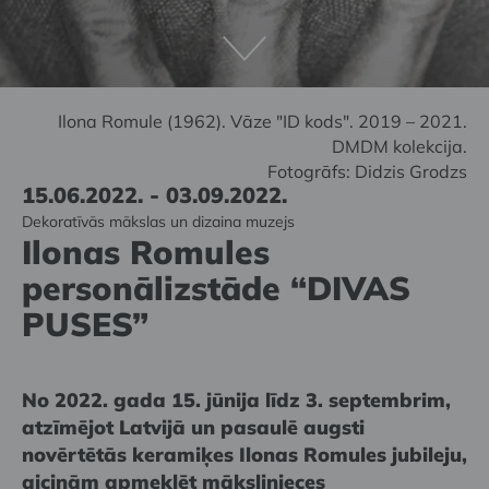
Ilona Romule (1962). Vāze "ID kods". 2019 – 2021.
DMDM kolekcija.
Fotogrāfs: Didzis
Grodzs
15.06.2022. - 03.09.2022.
Dekoratīvās mākslas un dizaina muzejs
Ilonas Romules
personālizstāde “DIVAS
PUSES”
No 2022. gada 15. jūnija līdz 3. septembrim,
atzīmējot Latvijā un pasaulē augsti
novērtētās keramiķes Ilonas Romules jubileju,
aicinām apmeklēt mākslinieces