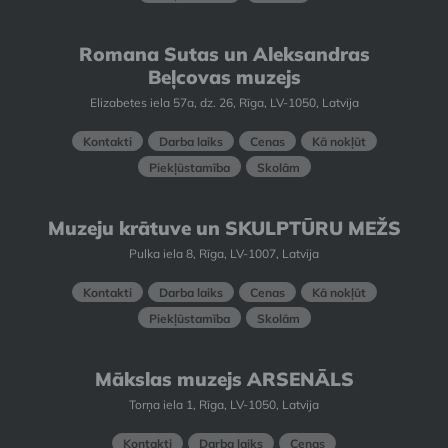
Romana Sutas un Aleksandras
Beļcovas muzejs
Elizabetes iela 57a, dz. 26, Rīga, LV-1050, Latvija
Kontakti
Darba laiks
Cenas
Kā nokļūt
Piekļūstamība
Skolām
Muzeju krātuve un SKULPTŪRU MEŽS
Pulka iela 8, Rīga, LV-1007, Latvija
Kontakti
Darba laiks
Cenas
Kā nokļūt
Piekļūstamība
Skolām
Mākslas muzejs ARSENĀLS
Torņa iela 1, Rīga, LV-1050, Latvija
Kontakti
Darba laiks
Cenas