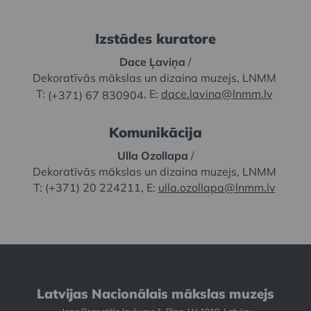
Izstādes kuratore
Dace Ļaviņa
/
Dekoratīvās mākslas un dizaina muzejs, LNMM
T:
, E:
dace.lavina@lnmm.lv
(+371) 67 830904
Komunikācija
Ulla Ozollapa
/
Dekoratīvās mākslas un dizaina muzejs, LNMM
T: (+371) 20 224211, E:
ulla.ozollapa@lnmm.lv
Latvijas Nacionālais mākslas muzejs