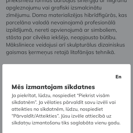
priekšmetu formas darbojas sinerģijā ar filigrānu
apgleznojumu vai grafiski izsmalcinātu
zīmējumu. Doma materializējas hibrīdfigūrās, kas
porcelāna valodā nevainojamā profesionālā
izpildījumā, nereti apvienojumā ar simboliem,
stāsta par cilvēka iekšējo, neapjausto būtību.
Māksliniece veidojusi arī skulpturālus dizainiskus
gaismas ķermeņus retajā litofānijas tehnikā.
Māksliniece Ilona Romule ieguvusi maģistra
En
grādu keramikas nozarē Latvijas Mākslas
Mēs izmantojam sīkdatnes
akadēmijā, darbojas Starptautiskās Keramikas
akadēmijas (IAC) Ženēvā valdē un ir
Ja piekrītat, lūdzu, nospiediet “Piekrist visām
Austrumeiropas nodaļas vadītāja. Viņa regulāri
sīkdatnēm”. Ja vēlaties pārvaldīt savu izvēli vai
piedalās starptautiskos porcelāna mākslas
atteikties no sīkdatnēm, lūdzu, nospiediet
simpozijos un radošajās rezidencēs, lasa lekcijas
“Pārvaldīt/Atteikties”. Jūsu izvēle attiecībā uz
sīkdatņu izmantošanu tiks saglabāta vienu gadu.
un vada meistardarbnīcas. Mākslinieces
porcelāna darbu formas top ārzemēs – pārsvarā