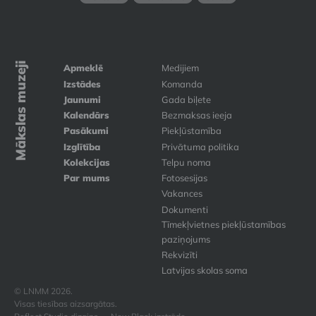
Mākslas muzeji
Apmeklē
Medijiem
Izstādes
Komanda
Jaunumi
Gada biļete
Kalendārs
Bezmaksas ieeja
Pasākumi
Piekļūstamība
Izglītība
Privātuma politika
Kolekcijas
Telpu noma
Par mums
Fotosesijas
Vakances
Dokumenti
Tīmekļvietnes piekļūstamības
paziņojums
Rekvizīti
Latvijas skolas soma
© LNMM 2026.
Visas tiesības aizsargātas.