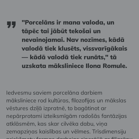
"Porcelāns ir mana valoda, un
tāpēc tai jābūt tekošai un
nevainojamai. Nav nozīmes, kādā
valodā tiek klusēts, vissvarīgākais
— kādā valodā tiek runāts," tā
uzskata māksliniece Ilona Romule.
Iedvesmu saviem porcelāna darbiem
māksliniece rod kultūras, filozofijas un mākslas
vēstures dziļā izpratnē, to bagātinot ar
nepārprotami izteiksmīgām radošās fantāzijas
atklāsmēm, kas skar cilvēka dabu, viņa
zemapziņas kaislības un vēlmes. Trīsdimensiju