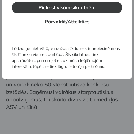
starptautiskajā keramikas centrā Kečkemētā
Piekrist visām sīkdatnēm
(Ungārija) un Ķīnas keramikas rezidencēs un
rūpnīcās. Viņas profesionālajā vadībā ilgus
Pārvaldīt/Atteikties
gadus notikuši un notiek mākslas porcelāna
formveides un apgleznošanas kursi (ASV,
Austrālijā, Turcijā, Taivānā, Izraēlā, Ungārijā,
Lūdzu, ņemiet vērā, ka dažas sīkdatnes ir nepieciešamas
Ķīnā). Regulāri piedalās startautiskajās žūrijās.
šīs tīmekļa vietnes darbībai. Šīs sīkdatnes tiek
apstrādātas, pamatojoties uz mūsu leģitīmajām
interesēm, tāpēc netiek lūgta lietotāja piekrišana.
Māksliniece rīkojusi vairāk kā 20
personālizstādes, piedalījusies 30 grupu izstādēs
un vairāk nekā 50 starptautisko konkursu
izstādēs. Saņēmusi vairākus starptautiskus
apbalvojumus, tai skaitā divas zelta medaļas
ASV un Ķīnā.