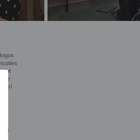
alogos
icoties
eidot
jiem
sturi
kuri
ā.