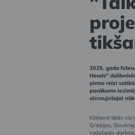
"Tal
proj
tikš
2025. gada februā
Heads" dalībniek
pirmo reizi satik
pasākums iezīmēj
aizraujošajai nāk
Klātienē tikās vis
Grieķijas, Slovēnij
radošajās darbnī