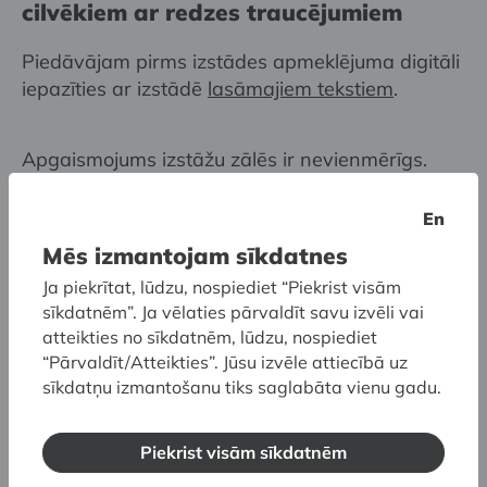
cilvēkiem ar redzes traucējumiem
Piedāvājam pirms izstādes apmeklējuma digitāli
iepazīties ar izstādē
lasāmajiem tekstiem
.
Apgaismojums izstāžu zālēs ir nevienmērīgs.
En
Suņi-pavadoņi muzejā ir atļauti.
Mēs izmantojam sīkdatnes
Ja piekrītat, lūdzu, nospiediet “Piekrist visām
Piekļūstamības raksturojums
sīkdatnēm”. Ja vēlaties pārvaldīt savu izvēli vai
cilvēkiem ar dzirdes traucējumiem
atteikties no sīkdatnēm, lūdzu, nospiediet
“Pārvaldīt/Atteikties”. Jūsu izvēle attiecībā uz
Izstādē nav audio mākslas darbu. Visi mākslas
sīkdatņu izmantošanu tiks saglabāta vienu gadu.
darbi ir pilnvērtīgi uztverami cilvēkiem ar dzirdes
traucējumiem.
Piekrist visām sīkdatnēm