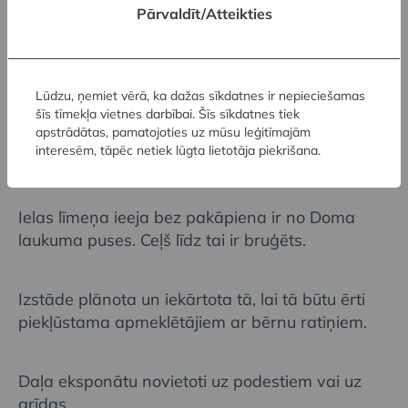
Jūgenda salonā ir apskatāma video filma ar
Pārvaldīt/Atteikties
mūzikas pavadījumu, bez audio teksta.
Suņi-asistenti muzejā ir atļauti.
Lūdzu, ņemiet vērā, ka dažas sīkdatnes ir nepieciešamas
šīs tīmekļa vietnes darbībai. Šīs sīkdatnes tiek
apstrādātas, pamatojoties uz mūsu leģitīmajām
Piekļūstamības raksturojums
interesēm, tāpēc netiek lūgta lietotāja piekrišana.
ģimenēm ar bērniem
Ielas līmeņa ieeja bez pakāpiena ir no Doma
laukuma puses. Ceļš līdz tai ir bruģēts.
Izstāde plānota un iekārtota tā, lai tā būtu ērti
piekļūstama apmeklētājiem ar bērnu ratiņiem.
Daļa eksponātu novietoti uz podestiem vai uz
grīdas.