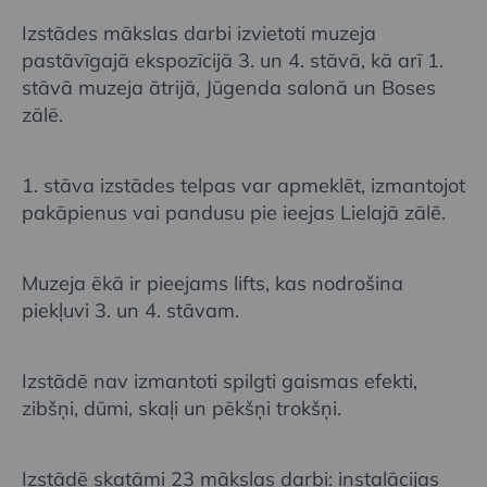
Izstādes mākslas darbi izvietoti muzeja
pastāvīgajā ekspozīcijā 3. un 4. stāvā, kā arī 1.
stāvā muzeja ātrijā, Jūgenda salonā un Boses
zālē.
1. stāva izstādes telpas var apmeklēt, izmantojot
pakāpienus vai pandusu pie ieejas Lielajā zālē.
Muzeja ēkā ir pieejams lifts, kas nodrošina
piekļuvi 3. un 4. stāvam.
Izstādē nav izmantoti spilgti gaismas efekti,
zibšņi, dūmi, skaļi un pēkšņi trokšņi.
Izstādē skatāmi 23 mākslas darbi: instalācijas