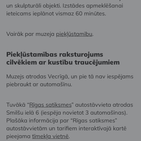
un skulpturāli objekti. Izstādes apmeklēšanai
ieteicams ieplānot vismaz 60 minūtes.
Vairāk par muzeja
piekļūstamību
.
Piekļūstamības raksturojums
cilvēkiem ar kustību traucējumiem
Muzejs atrodas Vecrīgā, un pie tā nav iespējams
piebraukt ar automašīnu.
Tuvākā “
Rīgas satiksmes
” autostāvvieta atrodas
Smilšu ielā 6 (iespēja novietot 3 automašīnas).
Plašāka informācija par “Rīgas satiksmes”
autostāvvietām un tarifiem interaktīvajā kartē
pieejama
tīmekļa vietnē
.