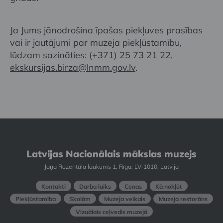
Ja Jums jānodrošina īpašas piekļuves prasības
vai ir jautājumi par muzeja piekļūstamību,
lūdzam sazināties: (+371) 25 73 21 22,
ekskursijas.birza@lnmm.gov.lv
.
Latvijas Nacionālais mākslas muzejs
Jaņa Rozentāla laukums 1, Rīga, LV-1010, Latvija
Kontakti
Darba laiks
Cenas
Kā nokļūt
Piekļūstamība
Skolām
Muzeja veikals
Muzeja restorāns
Vizuālais ceļvedis muzejā