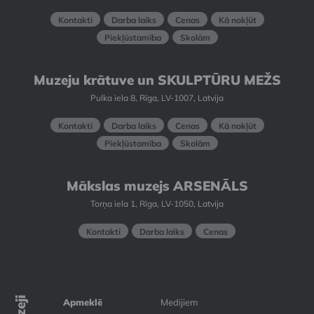
Kontakti
Darba laiks
Cenas
Kā nokļūt
Piekļūstamība
Skolām
Muzeju krātuve un SKULPTŪRU MEŽS
Pulka iela 8, Rīga, LV-1007, Latvija
Kontakti
Darba laiks
Cenas
Kā nokļūt
Piekļūstamība
Skolām
Mākslas muzejs ARSENĀLS
Torņa iela 1, Rīga, LV-1050, Latvija
Kontakti
Darba laiks
Cenas
Apmeklē
Medijiem