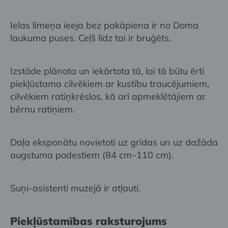
Ielas līmeņa ieeja bez pakāpiena ir no Doma
laukuma puses. Ceļš līdz tai ir bruģēts.
Izstāde plānota un iekārtota tā, lai tā būtu ērti
piekļūstama cilvēkiem ar kustību traucējumiem,
cilvēkiem ratiņkrēslos, kā arī apmeklētājiem ar
bērnu ratiņiem.
Daļa eksponātu novietoti uz grīdas un uz dažāda
augstuma podestiem (84 cm–110 cm).
Suņi-asistenti muzejā ir atļauti.
Piekļūstamības raksturojums