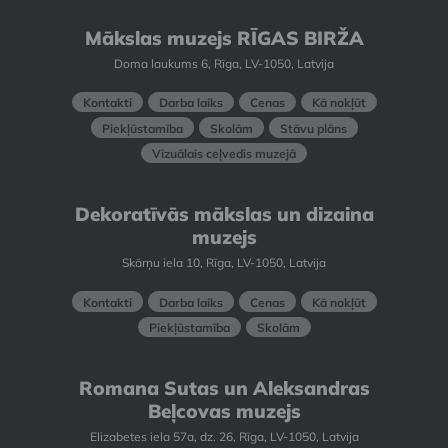
Mākslas muzejs RĪGAS BIRŽA
Doma laukums 6, Rīga, LV-1050, Latvija
Kontakti
Darba laiks
Cenas
Kā nokļūt
Piekļūstamība
Skolām
Stāvu plāns
Vizuālais ceļvedis muzejā
Dekoratīvās mākslas un dizaina
muzejs
Skārņu iela 10, Rīga, LV-1050, Latvija
Kontakti
Darba laiks
Cenas
Kā nokļūt
Piekļūstamība
Skolām
Romana Sutas un Aleksandras
Beļcovas muzejs
Elizabetes iela 57a, dz. 26, Rīga, LV-1050, Latvija