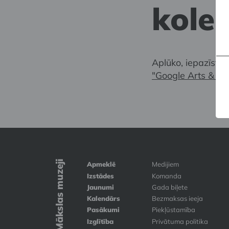
kolek
Aplūko, iepazīsti
"Google Arts & Cu
Mākslas muzeji
Apmeklē
Medijiem
Izstādes
Komanda
Jaunumi
Gada biļete
Kalendārs
Bezmaksas ieeja
Pasākumi
Piekļūstamība
Izglītība
Privātuma politika