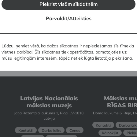
cija tiešsaistē
Piekrist visām sīkdatnēm
Pārvaldīt/Atteikties
 un izzini Mākslas muzeja RĪGAS BIRŽA kolekciju platfo
lture"
.
Lūdzu, ņemiet vērā, ka dažas sīkdatnes ir nepieciešamas šīs tīmekļa
vietnes darbībai. Šīs sīkdatnes tiek apstrādātas, pamatojoties uz
mūsu leģitīmajām interesēm, tāpēc netiek lūgta lietotāja piekrišana.
Latvijas Nacionālais
Mākslas mu
mākslas muzejs
RĪGAS BI
Jaņa Rozentāla laukums 1, Rīga, LV-1010,
Doma laukums 6, Rīga, LV
Latvija
Kontakti
Darba laik
Kontakti
Darba laiks
Cenas
Kā nokļūt
Piekļ