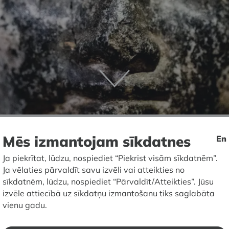
Mēs izmantojam sīkdatnes
En
ejs RĪGAS BIRŽA
Ja piekrītat, lūdzu, nospiediet “Piekrist visām sīkdatnēm”.
las muzeja
Ja vēlaties pārvaldīt savu izvēli vai atteikties no
sīkdatnēm, lūdzu, nospiediet “Pārvaldīt/Atteikties”. Jūsu
izvēle attiecībā uz sīkdatņu izmantošanu tiks saglabāta
S BIRŽA
vienu gadu.