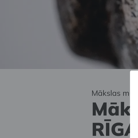
Mākslas muz
Māks
RĪGA