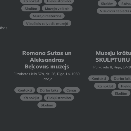
Kā nokļūt
Piekļūstamība
Skolām
Stāvu
Skolām
Muzeja veikals
Vizuālais ceļvedis
Muzeja restorāns
Vizuālais ceļvedis muzejā
ības
Romana Sutas un
Muzeju krāt
Aleksandras
SKULPTŪRU
Beļcovas muzejs
Pulka iela 8, Rīga, LV-1
Elizabetes iela 57a, dz. 26, Rīga, LV-1050,
Kontakti
Darba laik
Latvija
Kā nokļūt
Piekļ
Kontakti
Darba laiks
Cenas
Skolām
Kā nokļūt
Piekļūstamība
Skolām