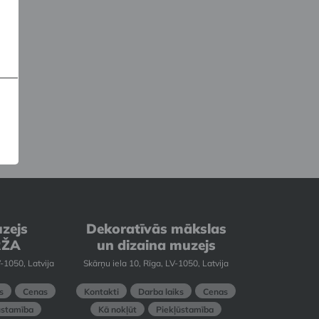
rmā
zejs
Dekoratīvās mākslas
RŽA
un dizaina muzejs
-1050, Latvija
Skārņu iela 10, Rīga, LV-1050, Latvija
s
Cenas
Kontakti
Darba laiks
Cenas
ūstamība
Kā nokļūt
Piekļūstamība