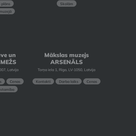
 plāns
Skolām
 muzejā
uve un
Mākslas muzejs
 MEŽS
ARSENĀLS
007, Latvija
Torņa iela 1, Rīga, LV-1050, Latvija
s
Cenas
Kontakti
Darba laiks
Cenas
ūstamība