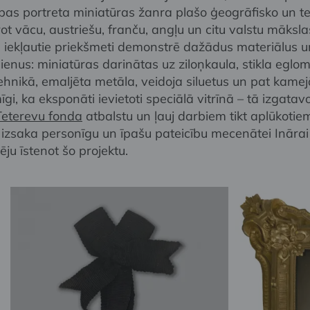
pas portreta miniatūras žanra plašo ģeogrāfisko un t
t vācu, austriešu, franču, angļu un citu valstu māksla
jā iekļautie priekšmeti demonstrē dažādus materiālus u
enus: miniatūras darinātas uz ziloņkaula, stikla eglom
tehnikā, emaljēta metāla, veidoja siluetus un pat kame
mīgi, ka eksponāti ievietoti speciālā vitrīnā – tā izgatav
Teterevu fonda
atbalstu un ļauj darbiem tikt aplūkotie
s izsaka personīgu un īpašu pateicību mecenātei Inārai
ēju īstenot šo projektu.