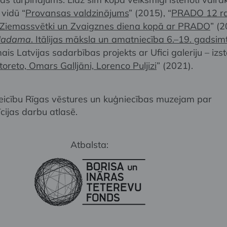
 vidū “
Provansas valdzinājums
” (2015), “
PRADO 12 ra
 Ziemassvētki un Zvaigznes diena kopā ar PRADO
” (
Madama
. Itālijas māksla un amatniecība 6.–19. gadsim
mais Latvijas sadarbības projekts ar Ufici galeriju – izs
oreto, Omars Galljāni, Lorenco Puljizi
” (2021).
eicību Rīgas vēstures un kuģniecības muzejam par
cijas darbu atlasē.
Atbalsta: