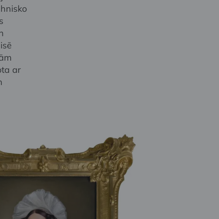
ehnisko
s
n
isē
jām
ota ar
m