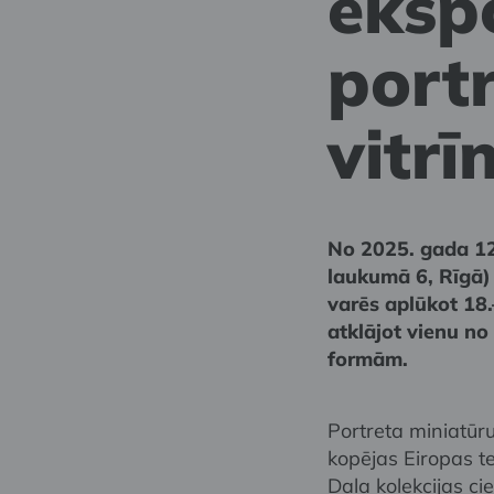
ekspo
port
vitrī
No 2025. gada 1
laukumā 6, Rīgā)
varēs aplūkot 18
atklājot vienu n
formām.
Portreta miniatūr
kopējas Eiropas t
Daļa kolekcijas cie