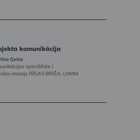
ojekta komunikācija
rīna Ģelze
unikācijas speciāliste /
slas muzejs RĪGAS BIRŽA, LNMM