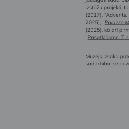
izstāžu projekti, to
(2017), “
Advents,
2025), “
Palazzo 
(2025), kā arī pir
“
Pašatklāsme. Tint
Muzejs izsaka pat
sadarbību ekspozī