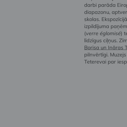
darbi parāda Eiro
diapazonu, aptvero
skolas. Ekspozīci
izpildījuma paņēmi
(
verre églomisé
) 
līdzīgus ciļņus. Zī
Borisa un Ināras 
pilnvērtīgi. Muzej
Teterevai par iesp