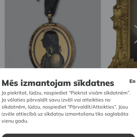
Mēs izmantojam sīkdatnes
En
Ja piekrītat, lūdzu, nospiediet “Piekrist visām sīkdatnēm”.
Nezināms mākslinieks.
Bīriha portrets
. 18.
Hillers.
Frideri
Ja vēlaties pārvaldīt savu izvēli vai atteikties no
gs. 2. puse. Stikla eglomisē tehnika. No
Porcelāns, krā
sīkdatnēm, lūdzu, nospiediet “Pārvaldīt/Atteikties”. Jūsu
Doma muzeja kolekcijas. Foto: Kristīne
Jansone
izvēle attiecībā uz sīkdatņu izmantošanu tiks saglabāta
Jansone
vienu gadu.