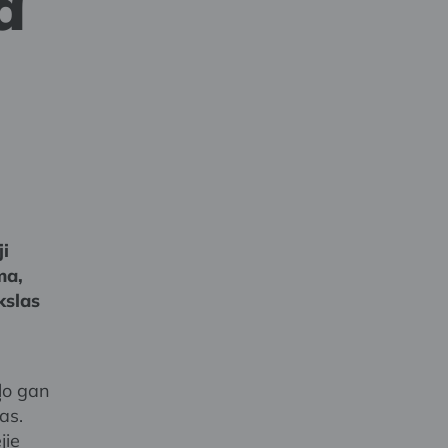
a
ji
ma,
kslas
ļo gan
as.
jie