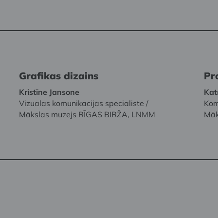
Grafikas dizains
Pr
Kristīne Jansone
Kat
Vizuālās komunikācijas speciāliste /
Kom
Mākslas muzejs RĪGAS BIRŽA, LNMM
Māk