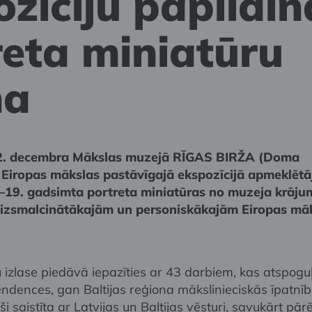
zīciju papildin
reta miniatūru
na
2. decembra Mākslas muzejā RĪGAS BIRŽA (Doma
 Eiropas mākslas pastāvīgajā ekspozīcijā apmeklētā
.–19. gadsimta portreta miniatūras no muzeja krāju
o izsmalcinātākajām un personiskākajām Eiropas mā
u izlase piedāvā iepazīties ar 43 darbiem, kas atspogu
endences, gan Baltijas reģiona mākslinieciskās īpatnīb
ši saistīta ar Latvijas un Baltijas vēsturi, savukārt pārē