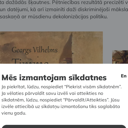
ta dažādās šķautnes. Pētniecības rezultātā precizēti 
 datējumi, kā arī izmainīti daži diskriminējoši māksl
askaņā ar mūsdienu dekolonizācijas politiku.
Mēs izmantojam sīkdatnes
En
Ja piekrītat, lūdzu, nospiediet “Piekrist visām sīkdatnēm”.
Ja vēlaties pārvaldīt savu izvēli vai atteikties no
sīkdatnēm, lūdzu, nospiediet “Pārvaldīt/Atteikties”. Jūsu
izvēle attiecībā uz sīkdatņu izmantošanu tiks saglabāta
vienu gadu.