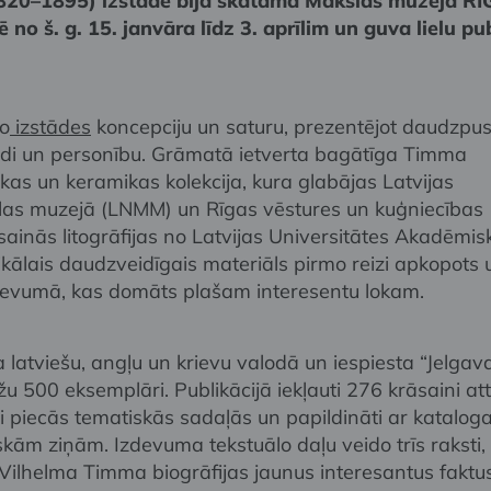
1820–1895) izstāde bija skatāma Mākslas muzeja R
 no š. g. 15. janvāra līdz 3. aprīlim un guva lielu pu
o
izstādes
koncepciju un saturu, prezentējot daudzpus
adi un personību. Grāmatā ietverta bagātīga Timma
ikas un keramikas kolekcija, kura glabājas Latvijas
las muzejā (LNMM) un Rīgas vēstures un kuģniecības
sainās litogrāfijas no Latvijas Universitātes Akadēmis
nikālais daudzveidīgais materiāls pirmo reizi apkopots 
devumā, kas domāts plašam interesentu lokam.
latviešu, angļu un krievu valodā un iespiesta “Jelgav
āžu 500 eksemplāri. Publikācijā iekļauti 276 krāsaini attē
ēti piecās tematiskās sadaļās un papildināti ar katalog
kām ziņām. Izdevuma tekstuālo daļu veido trīs raksti,
 Vilhelma Timma biogrāfijas jaunus interesantus faktu