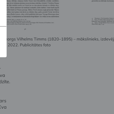
Georgs Vilhelms Timms (1820–1895) – mākslinieks, izdevējs,
va. 2022. Publicitātes foto
r
eva
zīte.
n
ars
Eva