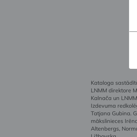
I
mā
Di
Kataloga sastādītā
LNMM direktore M
Kalnača un LNMM Ā
Izdevuma redkolēģ
Tatjana Gubina. G
mākslinieces Irēn
Altenbergs, Normu
Ližbovska.