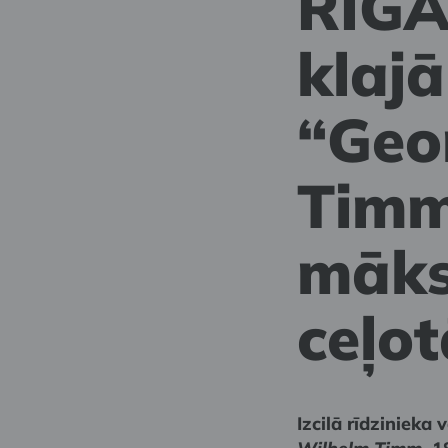
RĪGA
klajā
“Geo
Timm
māksl
ceļot
Izcilā rīdzinieka