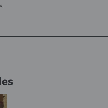
ŽA
des