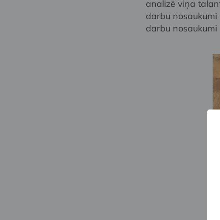
analizē viņa talan
darbu nosaukumi un
darbu nosaukumi s