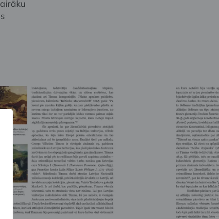
vairāku
as