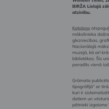
Wilhelm Timm
, 
BIRŽA Lielajā zālē
atzinību.
Katalogs
atspoguļ
mākslinieka daiļr
glezniecības, graf
Nacionālajā māks
muzejā, kā arī krā
bibliotēkas. Šis u
paradīts vienā iz
Grāmata publicēta 
tipogrāfijā” ar tir
kuri ir sistematiz
datiem un vēsturis
pētnieki izgaismo