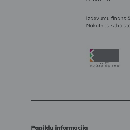
Izdevumu finansiāl
Nākotnes Atbalsta
Papildu informācija