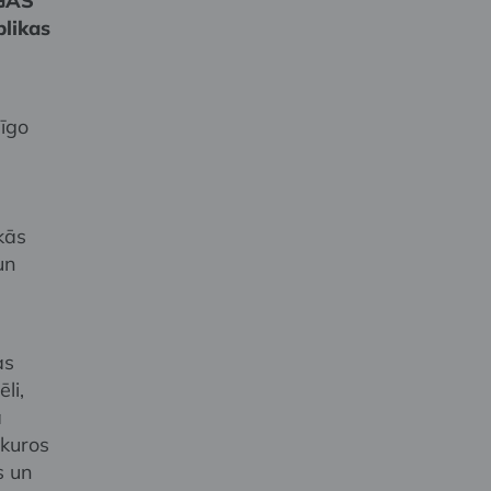
ĪGAS
blikas
īgo
kās
un
as
li,
a
 kuros
s un