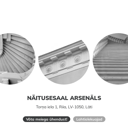
NÄITUSESAAL ARSENĀLS
Torņa iela 1, Riia, LV-1050, Läti
Võta meiega ühendust!
Lahtiolekuajad