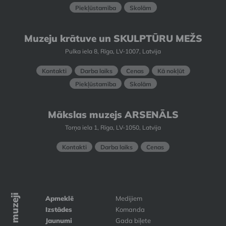
Piekļūstamība
Skolām
Muzeju krātuve un SKULPTŪRU MEŽS
Pulka iela 8, Rīga, LV-1007, Latvija
Kontakti
Darba laiks
Cenas
Kā nokļūt
Piekļūstamība
Skolām
Mākslas muzejs ARSENĀLS
Torņa iela 1, Rīga, LV-1050, Latvija
Kontakti
Darba laiks
Cenas
Apmeklē
Medijiem
Izstādes
Komanda
Jaunumi
Gada biļete