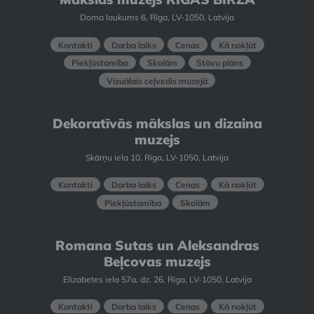
Doma laukums 6, Rīga, LV-1050, Latvija
Kontakti
Darba laiks
Cenas
Kā nokļūt
Piekļūstamība
Skolām
Stāvu plāns
Vizuālais ceļvedis muzejā
Dekoratīvās mākslas un dizaina
muzejs
Skārņu iela 10, Rīga, LV-1050, Latvija
Kontakti
Darba laiks
Cenas
Kā nokļūt
Piekļūstamība
Skolām
Romana Sutas un Aleksandras
Beļcovas muzejs
Elizabetes iela 57a, dz. 26, Rīga, LV-1050, Latvija
Kontakti
Darba laiks
Cenas
Kā nokļūt