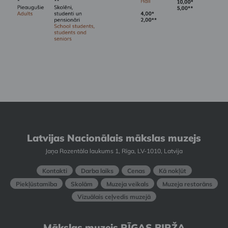
Latvijas Nacionālais mākslas muzejs
Jaņa Rozentāla laukums 1, Rīga, LV-1010, Latvija
Kontakti
Darba laiks
Cenas
Kā nokļūt
Piekļūstamība
Skolām
Muzeja veikals
Muzeja restorāns
Vizuālais ceļvedis muzejā
Mākslas muzejs RĪGAS BIRŽA