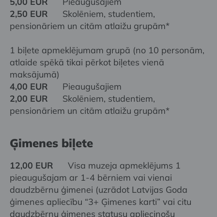
5,00 EUR
Pieaugušajiem
2,50 EUR
Skolēniem, studentiem,
pensionāriem un citām atlaižu grupām*
1 biļete apmeklējumam grupā (no 10 personām,
atlaide spēkā tikai pērkot biļetes vienā
maksājumā)
4,00 EUR
Pieaugušajiem
2,00 EUR
Skolēniem, studentiem,
pensionāriem un citām atlaižu grupām*
Ģimenes biļete
12,00 EUR
Visa muzeja apmeklējums 1
pieaugušajam ar 1-4 bērniem vai vienai
daudzbērnu ģimenei (uzrādot Latvijas Goda
ģimenes apliecību “3+ Ģimenes karti” vai citu
daudzbērnu ģimenes statusu apliecinošu