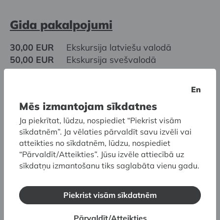
Gida pakalpojumi
30,00 EUR
Ekskursija latviešu valodā
50,00 EUR
Ekskursija svešvalodā
Gida pakalpojumus lūdzam pieteikt vismaz 1–2
En
nedēļas iepriekš:
Mēs izmantojam sīkdatnes
T: (+371) 25 732 122
Ja piekrītat, lūdzu, nospiediet “Piekrist visām
E:
ekskursijas.birza@lnmm.gov.lv
sīkdatnēm”. Ja vēlaties pārvaldīt savu izvēli vai
atteikties no sīkdatnēm, lūdzu, nospiediet
* uzrādot attiecīgo statusu apliecinošu
“Pārvaldīt/Atteikties”. Jūsu izvēle attiecībā uz
dokumentu, ieejas biļetes cena
sīkdatņu izmantošanu tiks saglabāta vienu gadu.
piemērojama izglītojamiem, studentiem,
pensionāriem, personām ar III invaliditātes
grupu, personām, kurām piešķirts trūcīgas vai
Piekrist visām sīkdatnēm
maznodrošinātas personas statuss un Latvijas
Pārvaldīt/Atteikties
Goda ģimenes apliecības īpašniekiem.