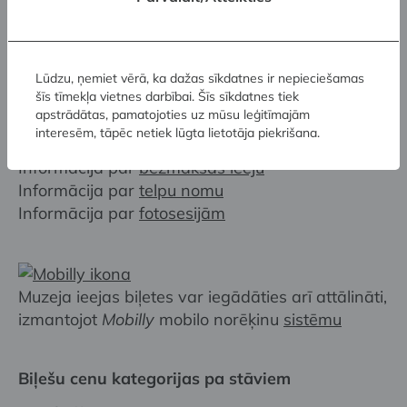
Lūdzu, ņemiet vērā, ka dažas sīkdatnes ir nepieciešamas
šīs tīmekļa vietnes darbībai. Šīs sīkdatnes tiek
apstrādātas, pamatojoties uz mūsu leģitīmajām
Noderīga informācija
interesēm, tāpēc netiek lūgta lietotāja piekrišana.
Informācija par
bezmaksas ieeju
Informācija par
telpu nomu
Informācija par
fotosesijām
Muzeja ieejas biļetes var iegādāties arī attālināti,
izmantojot
Mobilly
mobilo norēķinu
sistēmu
Biļešu cenu kategorijas pa stāviem