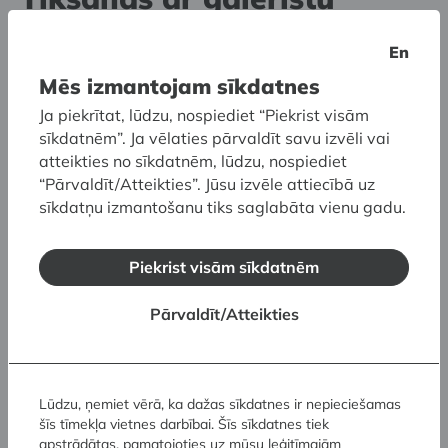
Pīteru Mendenholu
En
Mēs izmantojam sīkdatnes
Ja piekrītat, lūdzu, nospiediet “Piekrist visām
sīkdatnēm”. Ja vēlaties pārvaldīt savu izvēli vai
atteikties no sīkdatnēm, lūdzu, nospiediet
“Pārvaldīt/Atteikties”. Jūsu izvēle attiecībā uz
sīkdatņu izmantošanu tiks saglabāta vienu gadu.
Piekrist visām sīkdatnēm
Pārvaldīt/Atteikties
Lūdzu, ņemiet vērā, ka dažas sīkdatnes ir nepieciešamas
šīs tīmekļa vietnes darbībai. Šīs sīkdatnes tiek
15.08.2026.
12.00
apstrādātas, pamatojoties uz mūsu leģitīmajām