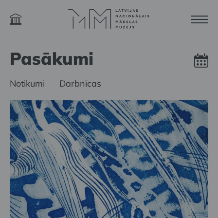
Pasākumi
Notikumi
Darbnīcas