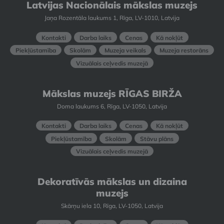
Latvijas Nacionālais mākslas muzejs
Jaņa Rozentāla laukums 1, Rīga, LV-1010, Latvija
Kontakti
Darba laiks
Cenas
Kā nokļūt
Piekļūstamība
Skolām
Muzeja veikals
Muzeja restorāns
Vizuālais ceļvedis muzejā
Mākslas muzejs RĪGAS BIRŽA
Doma laukums 6, Rīga, LV-1050, Latvija
Kontakti
Darba laiks
Cenas
Kā nokļūt
Piekļūstamība
Skolām
Stāvu plāns
Vizuālais ceļvedis muzejā
Dekoratīvās mākslas un dizaina
muzejs
Skārņu iela 10, Rīga, LV-1050, Latvija